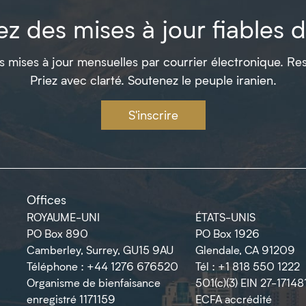
z des mises à jour fiables de
 mises à jour mensuelles par courrier électronique. Res
Priez avec clarté. Soutenez le peuple iranien.
S'inscrire
Offices
ROYAUME-UNI
ÉTATS-UNIS
PO Box 890
PO Box 1926
Camberley, Surrey, GU15 9AU
Glendale, CA 91209
Téléphone : +44 1276 676520
Tél : +1 818 550 1222
Organisme de bienfaisance
501(c)(3) EIN 27-17148
enregistré 1171159
ECFA accrédité