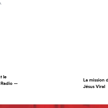
.
t le
La mission d
 Radio –
Jésus Viral