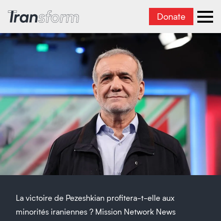
Donate
Transform Iran
Ope
La victoire de Pezeshkian profitera-t-elle aux
minorités iraniennes ? Mission Network News