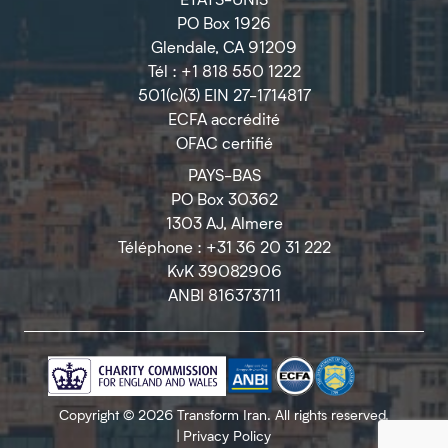
PO Box 1926
Glendale, CA 91209
Tél : +1 818 550 1222
501(c)(3) EIN 27-1714817
ECFA accrédité
OFAC certifié
PAYS-BAS
PO Box 30362
1303 AJ, Almere
Téléphone : +31 36 20 31 222
KvK 39082906
ANBI 816373711
Copyright © 2026 Transform Iran. All rights reserved.
|
Privacy Policy