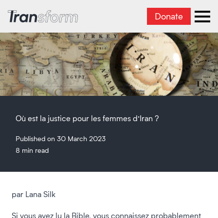
Donate
Transform Iran
Ope
Où est la justice pour les femmes d’Iran ?
Published on 30 March 2023
8 min read
par Lana Silk
Si vous avez lu la Bible, vous connaissez probablement