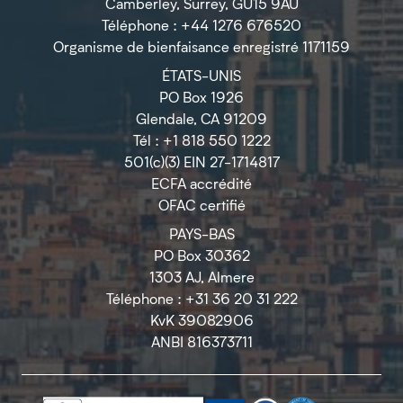
Camberley, Surrey, GU15 9AU
Téléphone : +44 1276 676520
Organisme de bienfaisance enregistré 1171159
ÉTATS-UNIS
PO Box 1926
Glendale, CA 91209
Tél : +1 818 550 1222
501(c)(3) EIN 27-1714817
ECFA accrédité
OFAC certifié
PAYS-BAS
PO Box 30362
1303 AJ, Almere
Téléphone : +31 36 20 31 222
KvK 39082906
ANBI 816373711