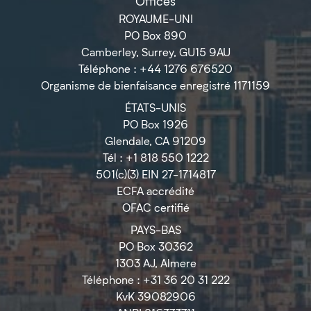
Offices
ROYAUME-UNI
PO Box 890
Camberley, Surrey, GU15 9AU
Téléphone : +44 1276 676520
Organisme de bienfaisance enregistré 1171159
ÉTATS-UNIS
PO Box 1926
Glendale, CA 91209
Tél : +1 818 550 1222
501(c)(3) EIN 27-1714817
ECFA accrédité
OFAC certifié
PAYS-BAS
PO Box 30362
1303 AJ, Almere
Téléphone : +31 36 20 31 222
KvK 39082906