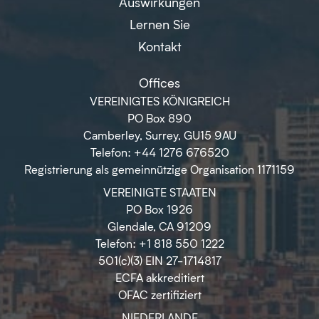
Auswirkungen
Lernen Sie
Kontakt
Offices
VEREINIGTES KÖNIGREICH
PO Box 890
Camberley, Surrey, GU15 9AU
Telefon: +44 1276 676520
Registrierung als gemeinnützige Organisation 1171159
VEREINIGTE STAATEN
PO Box 1926
Glendale, CA 91209
Telefon: +1 818 550 1222
501(c)(3) EIN 27-1714817
ECFA akkreditiert
OFAC zertifiziert
NIEDERLANDE