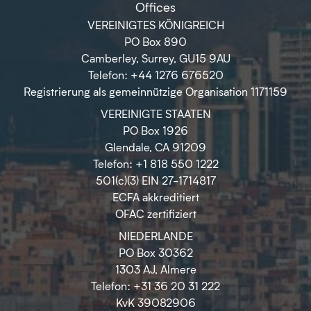
Offices
VEREINIGTES KÖNIGREICH
PO Box 890
Camberley, Surrey, GU15 9AU
Telefon: +44 1276 676520
Registrierung als gemeinnützige Organisation 1171159
VEREINIGTE STAATEN
PO Box 1926
Glendale, CA 91209
Telefon: +1 818 550 1222
501(c)(3) EIN 27-1714817
ECFA akkreditiert
OFAC zertifiziert
NIEDERLANDE
PO Box 30362
1303 AJ, Almere
Telefon: +31 36 20 31 222
KvK 39082906