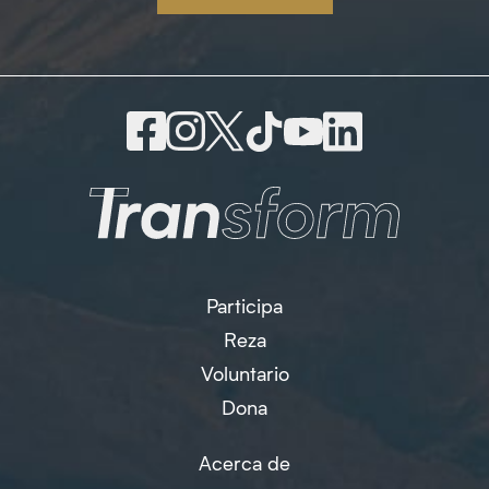
Participa
Reza
Voluntario
Dona
Acerca de