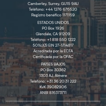
Camberley, Surrey, GU15 9AU
Teléfono: +44 1276 676520
Registro benéfico 1171159
ESTADOS UNIDOS
PO Box 1926
Glendale, CA 91209
Teléfono: +1 818 550 1222
501(c)(3) EIN 27-1714817
Acreditada por la ECFA
Certificada por la OFAC
PAÍSES BAJOS
PO Box 30362
1303 AJ, Almere
Teléfono: +31 36 20 31 222
KvK 39082906
ANBI 816373711