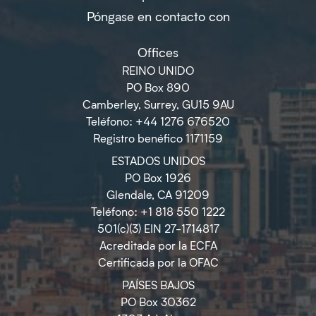
Póngase en contacto con
Offices
REINO UNIDO
PO Box 890
Camberley, Surrey, GU15 9AU
Teléfono: +44 1276 676520
Registro benéfico 1171159
ESTADOS UNIDOS
PO Box 1926
Glendale, CA 91209
Teléfono: +1 818 550 1222
501(c)(3) EIN 27-1714817
Acreditada por la ECFA
Certificada por la OFAC
PAÍSES BAJOS
PO Box 30362