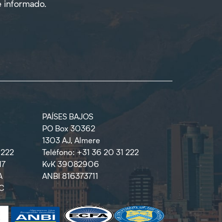
e informado.
PAÍSES BAJOS
PO Box 30362
1303 AJ, Almere
1222
Teléfono: +31 36 20 31 222
17
KvK 39082906
A
ANBI 816373711
AC