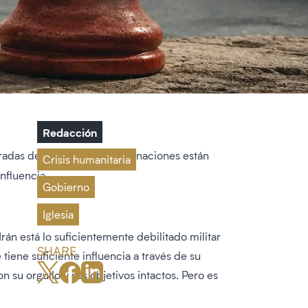
Redacción
adas de alto riesgo. Ambas naciones están
Crisis humanitaria
nfluencia.
Gobierno
Iglesia
án está lo suficientemente debilitado militar
SHARE
ene suficiente influencia a través de su
n su orgullo y sus objetivos intactos. Pero es