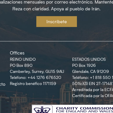
alizaciones mensuales por correo electrónico. Mantent
Reza con claridad. Apoya al pueblo de Irán.
Inscríbete
Offices
REINO UNIDO
ESTADOS UNIDOS
PO Box 890
PO Box 1926
Camberley, Surrey, GU15 9AU
Glendale, CA 91209
Teléfono: +44 1276 676520
Teléfono: +1 818 550 
Registro benéfico 1171159
501(c)(3) EIN 27-17148
cto
Acreditada por la ECF
Certificada por la OF