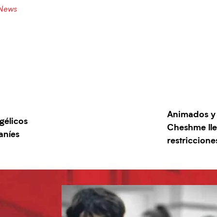
 News
Animados y 
gélicos
Cheshme lleg
aníes
restriccione