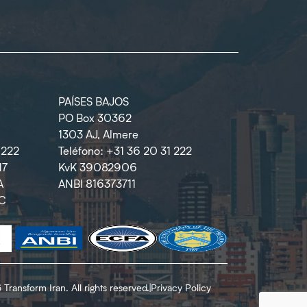
PAÍSES BAJOS
PO Box 30362
1303 AJ, Almere
1222
Teléfono: +31 36 20 31 222
17
KvK 39082906
A
ANBI 816373711
AC
Transform Iran. All rights reserved.
|
Privacy Policy