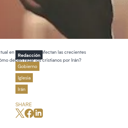
ctual en Irán. ¿Cómo afectan las crecientes
Redacción
¿Cómo deben rezar los cristianos por Irán?
Gobierno
Iglesia
Irán
SHARE