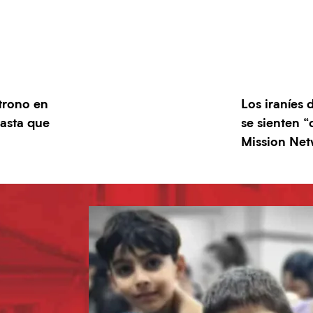
 trono en
Los iraníes
hasta que
se sienten 
Mission Ne