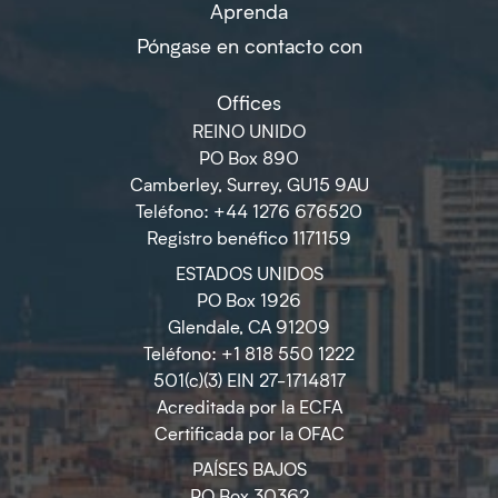
Aprenda
Póngase en contacto con
Offices
REINO UNIDO
PO Box 890
Camberley, Surrey, GU15 9AU
Teléfono: +44 1276 676520
Registro benéfico 1171159
ESTADOS UNIDOS
PO Box 1926
Glendale, CA 91209
Teléfono: +1 818 550 1222
501(c)(3) EIN 27-1714817
Acreditada por la ECFA
Certificada por la OFAC
PAÍSES BAJOS
PO Box 30362