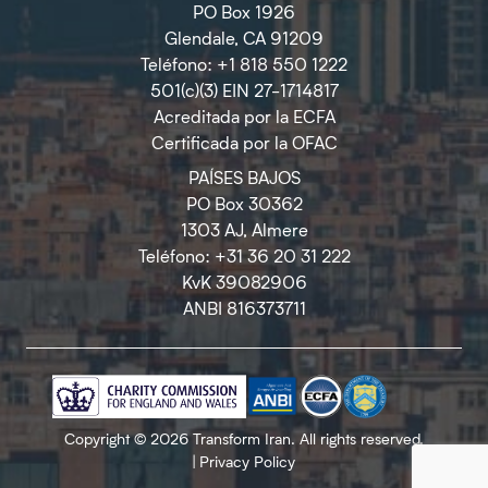
PO Box 1926
Glendale, CA 91209
Teléfono: +1 818 550 1222
501(c)(3) EIN 27-1714817
Acreditada por la ECFA
Certificada por la OFAC
PAÍSES BAJOS
PO Box 30362
1303 AJ, Almere
Teléfono: +31 36 20 31 222
KvK 39082906
ANBI 816373711
Copyright © 2026 Transform Iran. All rights reserved.
|
Privacy Policy