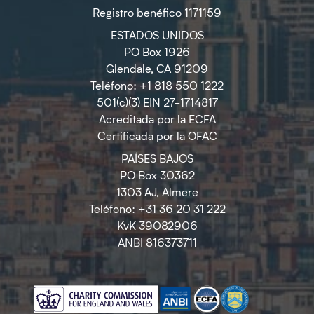
Registro benéfico 1171159
ESTADOS UNIDOS
PO Box 1926
Glendale, CA 91209
Teléfono: +1 818 550 1222
501(c)(3) EIN 27-1714817
Acreditada por la ECFA
Certificada por la OFAC
PAÍSES BAJOS
PO Box 30362
1303 AJ, Almere
Teléfono: +31 36 20 31 222
KvK 39082906
ANBI 816373711