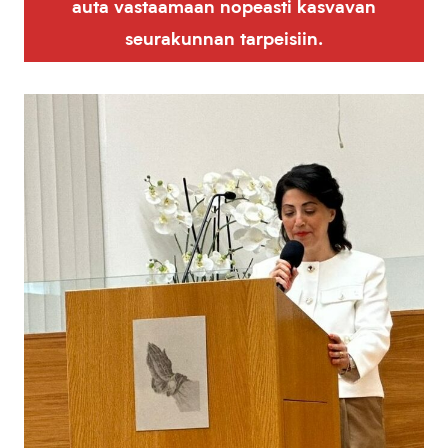
auta vastaamaan nopeasti kasvavan
seurakunnan tarpeisiin.