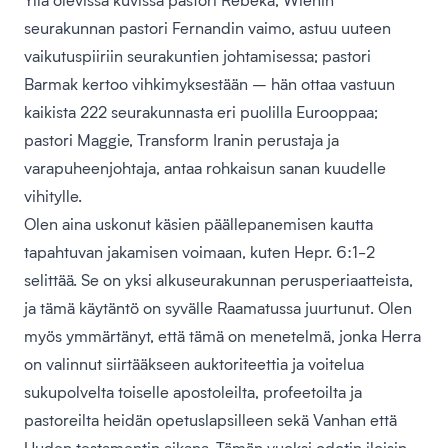
seurakunnan pastori Fernandin vaimo, astuu uuteen
vaikutuspiiriin seurakuntien johtamisessa; pastori
Barmak kertoo vihkimyksestään – hän ottaa vastuun
kaikista 222 seurakunnasta eri puolilla Eurooppaa;
pastori Maggie, Transform Iranin perustaja ja
varapuheenjohtaja, antaa rohkaisun sanan kuudelle
vihitylle.
Olen aina uskonut käsien päällepanemisen kautta
tapahtuvan jakamisen voimaan, kuten Hepr. 6:1-2
selittää. Se on yksi alkuseurakunnan perusperiaatteista,
ja tämä käytäntö on syvälle Raamatussa juurtunut. Olen
myös ymmärtänyt, että tämä on menetelmä, jonka Herra
on valinnut siirtääkseen auktoriteettia ja voitelua
sukupolvelta toiselle apostoleilta, profeetoilta ja
pastoreilta heidän opetuslapsilleen sekä Vanhan että
Uuden testamentin aikana. Tämän vuoksi odotin iloisin