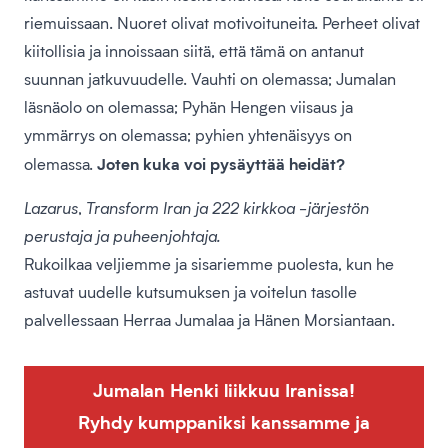
riemuissaan. Nuoret olivat motivoituneita. Perheet olivat
kiitollisia ja innoissaan siitä, että tämä on antanut
suunnan jatkuvuudelle. Vauhti on olemassa; Jumalan
läsnäolo on olemassa; Pyhän Hengen viisaus ja
ymmärrys on olemassa; pyhien yhtenäisyys on
Joten kuka voi pysäyttää heidät?
olemassa.
Lazarus, Transform Iran ja 222 kirkkoa -järjestön
perustaja ja puheenjohtaja.
Rukoilkaa veljiemme ja sisariemme puolesta, kun he
astuvat uudelle kutsumuksen ja voitelun tasolle
palvellessaan Herraa Jumalaa ja Hänen Morsiantaan.
Jumalan Henki liikkuu Iranissa!
Ryhdy kumppaniksi kanssamme ja