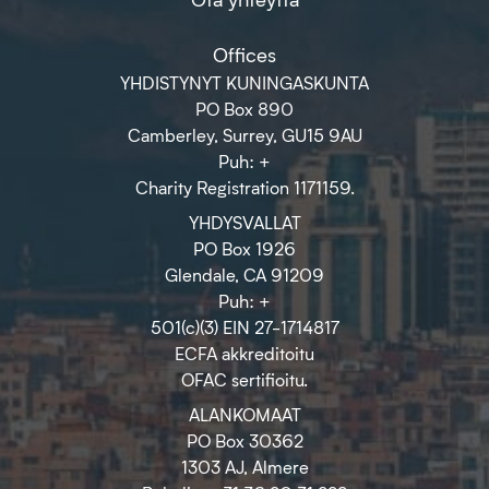
Offices
YHDISTYNYT KUNINGASKUNTA
PO Box 890
Camberley, Surrey, GU15 9AU
Puh: +
Charity Registration 1171159.
YHDYSVALLAT
PO Box 1926
Glendale, CA 91209
Puh: +
501(c)(3) EIN 27-1714817
ECFA akkreditoitu
OFAC sertifioitu.
ALANKOMAAT
PO Box 30362
1303 AJ, Almere