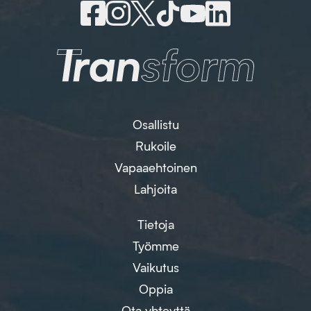
Osallistu
Rukoile
Vapaaehtoinen
Lahjoita
Tietoja
Työmme
Vaikutus
Oppia
Ota yhteyttä