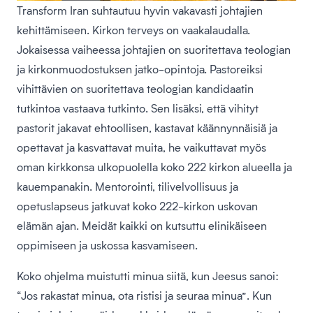
Transform Iran suhtautuu hyvin vakavasti johtajien
kehittämiseen. Kirkon terveys on vaakalaudalla.
Jokaisessa vaiheessa johtajien on suoritettava teologian
ja kirkonmuodostuksen jatko-opintoja. Pastoreiksi
vihittävien on suoritettava teologian kandidaatin
tutkintoa vastaava tutkinto. Sen lisäksi, että vihityt
pastorit jakavat ehtoollisen, kastavat käännynnäisiä ja
opettavat ja kasvattavat muita, he vaikuttavat myös
oman kirkkonsa ulkopuolella koko 222 kirkon alueella ja
kauempanakin. Mentorointi, tilivelvollisuus ja
opetuslapseus jatkuvat koko 222-kirkon uskovan
elämän ajan. Meidät kaikki on kutsuttu elinikäiseen
oppimiseen ja uskossa kasvamiseen.
Koko ohjelma muistutti minua siitä, kun Jeesus sanoi:
“Jos rakastat minua, ota ristisi ja seuraa minua”. Kun