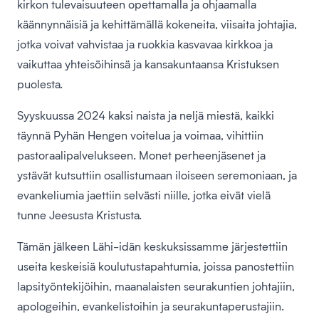
kirkon tulevaisuuteen opettamalla ja ohjaamalla
käännynnäisiä ja kehittämällä kokeneita, viisaita johtajia,
jotka voivat vahvistaa ja ruokkia kasvavaa kirkkoa ja
vaikuttaa yhteisöihinsä ja kansakuntaansa Kristuksen
puolesta.
Syyskuussa 2024 kaksi naista ja neljä miestä, kaikki
täynnä Pyhän Hengen voitelua ja voimaa, vihittiin
pastoraalipalvelukseen. Monet perheenjäsenet ja
ystävät kutsuttiin osallistumaan iloiseen seremoniaan, ja
evankeliumia jaettiin selvästi niille, jotka eivät vielä
tunne Jeesusta Kristusta.
Tämän jälkeen Lähi-idän keskuksissamme järjestettiin
useita keskeisiä koulutustapahtumia, joissa panostettiin
lapsityöntekijöihin, maanalaisten seurakuntien johtajiin,
apologeihin, evankelistoihin ja seurakuntaperustajiin.