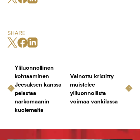
SHARE
Yliluonnollinen
kohtaaminen
Vainottu kristitty
Jeesuksen kanssa
muistelee
pelastaa
yliluonnollista
narkomaanin
voimaa vankilassa
kuolemalta