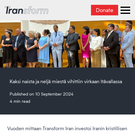
Donate
Transform Iran
Ope
Kaksi naista ja neljä miestä vihittiin virkaan Itävallassa
Published on 10 September 2024
4 min read
Vuoden mittaan Transform Iran investoi Iranin kristillisen