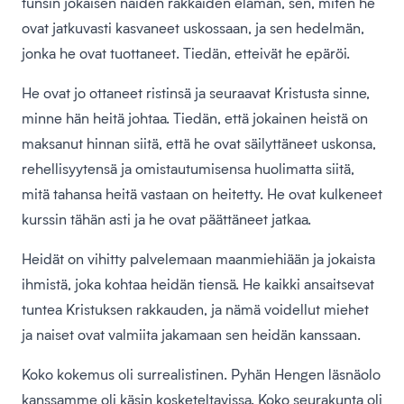
tunsin jokaisen näiden rakkaiden elämän, sen, miten he
ovat jatkuvasti kasvaneet uskossaan, ja sen hedelmän,
jonka he ovat tuottaneet. Tiedän, etteivät he epäröi.
He ovat jo ottaneet ristinsä ja seuraavat Kristusta sinne,
minne hän heitä johtaa. Tiedän, että jokainen heistä on
maksanut hinnan siitä, että he ovat säilyttäneet uskonsa,
rehellisyytensä ja omistautumisensa huolimatta siitä,
mitä tahansa heitä vastaan on heitetty. He ovat kulkeneet
kurssin tähän asti ja he ovat päättäneet jatkaa.
Heidät on vihitty palvelemaan maanmiehiään ja jokaista
ihmistä, joka kohtaa heidän tiensä. He kaikki ansaitsevat
tuntea Kristuksen rakkauden, ja nämä voidellut miehet
ja naiset ovat valmiita jakamaan sen heidän kanssaan.
Koko kokemus oli surrealistinen. Pyhän Hengen läsnäolo
kanssamme oli käsin kosketeltavissa. Koko seurakunta oli