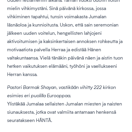
mielin vihkimystäni. Sinä päivänä kirkossa, jossa
vihkiminen tapahtui, tunsin voimakasta Jumalan
läsnäoloa ja kunnioitusta. Uskon, että sain seremonian
jälkeen uuden voitelun, hengellisten lahjojeni
aktivoitumisen ja kaksinkertaisen annoksen rohkeutta ja
motivaatiota palvella Herraa ja edistää Hänen
valtakuntaansa. Vielä tänäkin päivänä näen ja aistin tuon
hetken vaikutuksen elämääni, työhöni ja vaellukseeni
Herran kanssa.
Pastori Barmak Shayan, vastikään vihitty 222 kirkon
esimies eri puolilla Eurooppaa.
Ylistäkää Jumalaa sellaisten Jumalan miesten ja naisten
siunauksesta, jotka ovat valmiita antamaan henkensä
seuratakseen HÄNTÄ.