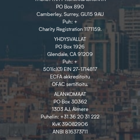
PO Box 890
Camberley, Surrey, GU15 9AU
Puh: +
Charity Registration 1171159.
YHDYSVALLAT
PO Box 1926
Glendale, CA 91209
Puh: +
501(c)(3) EIN 27-1714817
ECFA akkreditoitu
OFAC sertifioitu.
ALANKOMAAT
PO Box 30362
1303 AJ, Almere
Puhelin: +31 36 20 31 222
KvK 39082906
ANBI 816373711