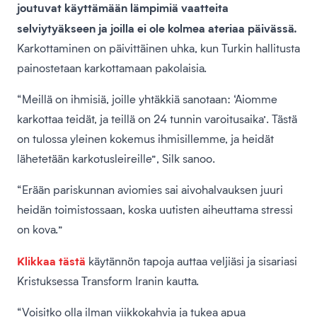
joutuvat käyttämään lämpimiä vaatteita
selviytyäkseen ja joilla ei ole kolmea ateriaa päivässä.
Karkottaminen on päivittäinen uhka, kun Turkin hallitusta
painostetaan karkottamaan pakolaisia.
“Meillä on ihmisiä, joille yhtäkkiä sanotaan: ‘Aiomme
karkottaa teidät, ja teillä on 24 tunnin varoitusaika’. Tästä
on tulossa yleinen kokemus ihmisillemme, ja heidät
lähetetään karkotusleireille”, Silk sanoo.
“Erään pariskunnan aviomies sai aivohalvauksen juuri
heidän toimistossaan, koska uutisten aiheuttama stressi
on kova.”
Klikkaa tästä
käytännön tapoja auttaa veljiäsi ja sisariasi
Kristuksessa Transform Iranin kautta.
“Voisitko olla ilman viikkokahvia ja tukea apua