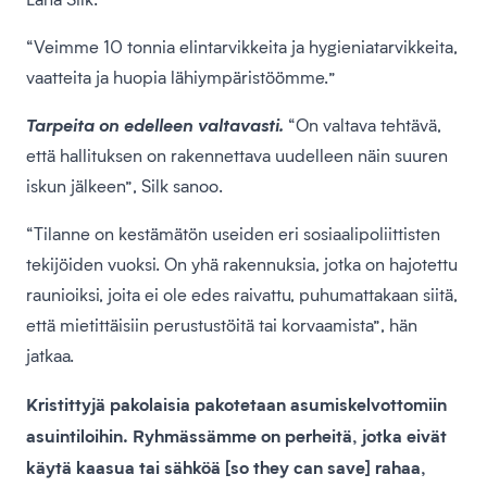
“Veimme 10 tonnia elintarvikkeita ja hygieniatarvikkeita,
vaatteita ja huopia lähiympäristöömme.”
Tarpeita on edelleen valtavasti.
“On valtava tehtävä,
että hallituksen on rakennettava uudelleen näin suuren
iskun jälkeen”, Silk sanoo.
“Tilanne on kestämätön useiden eri sosiaalipoliittisten
tekijöiden vuoksi. On yhä rakennuksia, jotka on hajotettu
raunioiksi, joita ei ole edes raivattu, puhumattakaan siitä,
että mietittäisiin perustustöitä tai korvaamista”, hän
jatkaa.
Kristittyjä pakolaisia pakotetaan asumiskelvottomiin
asuintiloihin. Ryhmässämme on perheitä, jotka eivät
käytä kaasua tai sähköä [so they can save] rahaa,