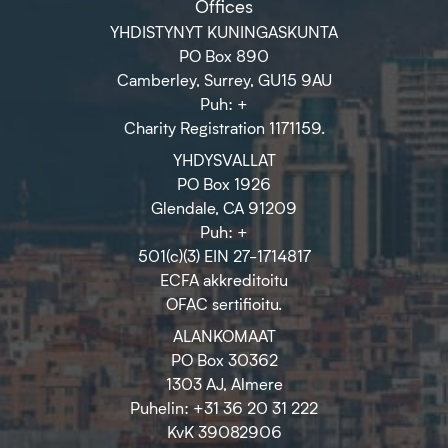
Offices
YHDISTYNYT KUNINGASKUNTA
PO Box 890
Camberley, Surrey, GU15 9AU
Puh: +
Charity Registration 1171159.
YHDYSVALLAT
PO Box 1926
Glendale, CA 91209
Puh: +
501(c)(3) EIN 27-1714817
ECFA akkreditoitu
OFAC sertifioitu.
ALANKOMAAT
PO Box 30362
1303 AJ, Almere
Puhelin: +31 36 20 31 222
KvK 39082906