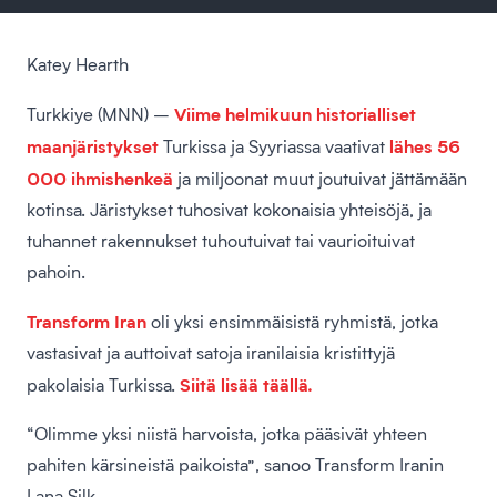
Katey Hearth
Viime helmikuun historialliset
Turkkiye (MNN) –
maanjäristykset
lähes 56
Turkissa ja Syyriassa vaativat
000 ihmishenkeä
ja miljoonat muut joutuivat jättämään
kotinsa. Järistykset tuhosivat kokonaisia yhteisöjä, ja
tuhannet rakennukset tuhoutuivat tai vaurioituivat
pahoin.
Transform Iran
oli yksi ensimmäisistä ryhmistä, jotka
vastasivat ja auttoivat satoja iranilaisia kristittyjä
Siitä lisää täällä.
pakolaisia Turkissa.
“Olimme yksi niistä harvoista, jotka pääsivät yhteen
pahiten kärsineistä paikoista”, sanoo Transform Iranin
Lana Silk.