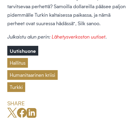
tarvitsevaa perhettä? Samoilla dollareilla pääsee paljon
pidemmälle Turkin kaltaisessa paikassa, ja nämä
perheet ovat suuressa hädässä”, Silk sanoo.
Julkaistu alun perin:
Lähetysverkoston uutiset
.
Uutishuone
Hallitus
Humanitaarinen kriisi
Turkki
SHARE