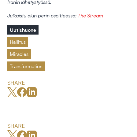
Iranin lähetystyössä.
Julkaistu alun perin osoitteessa:
The Stream
Uutishuone
Hallitus
Miracles
Transformation
SHARE
SHARE