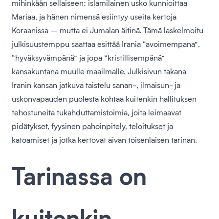
mihinkään sellaiseen: islamilainen usko kunnioittaa
Mariaa, ja hänen nimensä esiintyy useita kertoja
Koraanissa – mutta ei Jumalan äitinä. Tämä laskelmoitu
julkisuustemppu saattaa esittää Irania “avoimempana”,
“hyväksyvämpänä” ja jopa “kristillisempänä”
kansakuntana muulle maailmalle. Julkisivun takana
Iranin kansan jatkuva taistelu sanan-, ilmaisun- ja
uskonvapauden puolesta kohtaa kuitenkin hallituksen
tehostuneita tukahduttamistoimia, joita leimaavat
pidätykset, fyysinen pahoinpitely, teloitukset ja
katoamiset ja jotka kertovat aivan toisenlaisen tarinan.
Tarinassa on
kuitenkin