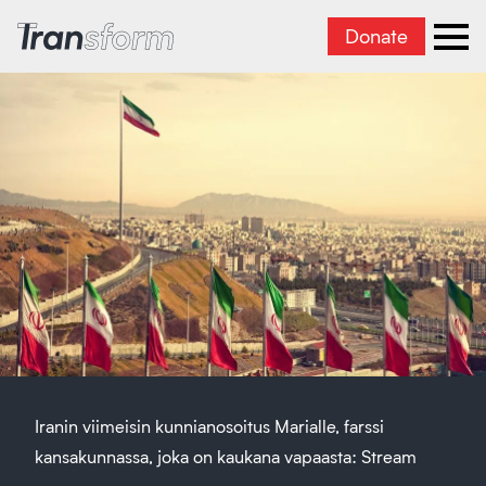
Donate
Transform Iran
Ope
Iranin viimeisin kunnianosoitus Marialle, farssi
kansakunnassa, joka on kaukana vapaasta: Stream