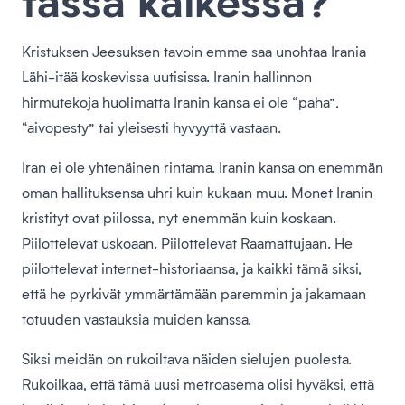
Kristuksen Jeesuksen tavoin emme saa unohtaa Irania
Lähi-itää koskevissa uutisissa. Iranin hallinnon
hirmutekoja huolimatta Iranin kansa ei ole “paha”,
“aivopesty” tai yleisesti hyvyyttä vastaan.
Iran ei ole yhtenäinen rintama. Iranin kansa on enemmän
oman hallituksensa uhri kuin kukaan muu. Monet Iranin
kristityt ovat piilossa, nyt enemmän kuin koskaan.
Piilottelevat uskoaan. Piilottelevat Raamattujaan. He
piilottelevat internet-historiaansa, ja kaikki tämä siksi,
että he pyrkivät ymmärtämään paremmin ja jakamaan
totuuden vastauksia muiden kanssa.
Siksi meidän on rukoiltava näiden sielujen puolesta.
Rukoilkaa, että tämä uusi metroasema olisi hyväksi, että