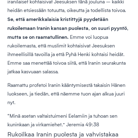
iranilaiset kohtaisivat Jeesuksen tänä jouluna – kaikki
heidän etsiessään totuutta, oikeutta ja todellista toivoa.
Se, että amerikkalaisia kristittyjä pyydetään
rukoilemaan Iranin kansan puolesta, on suuri pyyntö,
mutta se on raamatullinen.
Emme voi luopua
rukoilemasta, että muslimit kohtaisivat Jeesuksen
ihmeellisillä tavoilla ja että Pyhä Henki kohtaisi heidät.
Emme saa menettää toivoa siitä, että Iranin seurakunta
jatkaa kasvuaan salassa.
Raamattu profetoi Iranin kääntymisestä takaisin Hänen
luokseen, ja tiedän, että näemme tuon ajan alkua juuri
nyt.
“Minä asetan valtaistuimeni Eelamiin ja tuhoan sen
kuninkaan ja virkamiehet.” Jeremia 49:38
Rukoilkaa Iranin puolesta ja vahvistakaa