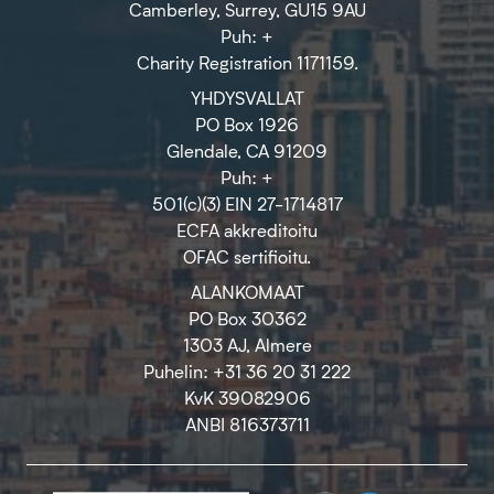
Camberley, Surrey, GU15 9AU
Puh: +
Charity Registration 1171159.
YHDYSVALLAT
PO Box 1926
Glendale, CA 91209
Puh: +
501(c)(3) EIN 27-1714817
ECFA akkreditoitu
OFAC sertifioitu.
ALANKOMAAT
PO Box 30362
1303 AJ, Almere
Puhelin: +31 36 20 31 222
KvK 39082906
ANBI 816373711