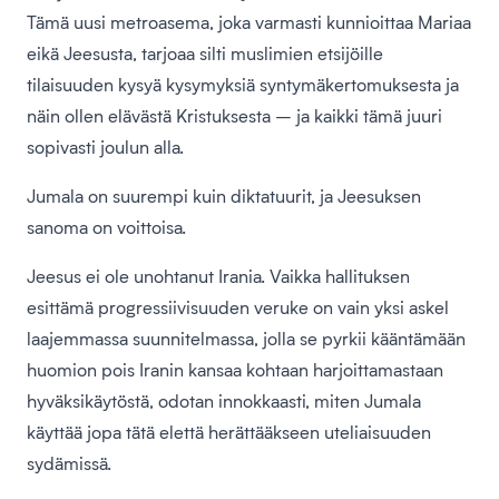
Tämä uusi metroasema, joka varmasti kunnioittaa Mariaa
eikä Jeesusta, tarjoaa silti muslimien etsijöille
tilaisuuden kysyä kysymyksiä syntymäkertomuksesta ja
näin ollen elävästä Kristuksesta – ja kaikki tämä juuri
sopivasti joulun alla.
Jumala on suurempi kuin diktatuurit, ja Jeesuksen
sanoma on voittoisa.
Jeesus ei ole unohtanut Irania. Vaikka hallituksen
esittämä progressiivisuuden veruke on vain yksi askel
laajemmassa suunnitelmassa, jolla se pyrkii kääntämään
huomion pois Iranin kansaa kohtaan harjoittamastaan
hyväksikäytöstä, odotan innokkaasti, miten Jumala
käyttää jopa tätä elettä herättääkseen uteliaisuuden
sydämissä.