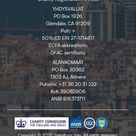
YHDYSVALLAT
PO Box 1926
Glendale, CA 91209
Puh: +
501(c)(3) EIN 27-1714817
ECFA akkreditoitu
OFAC sertifioitu.
ALANKOMAAT
PO Box 30362
1303 AJ, Almere
Puhelin: +31 36 20 31 222
KvK 39082906
ANBI 816373711
Copyright © 2026 Transform Iran. All rights reserved.