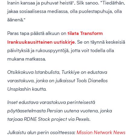
Iranin kansaa ja puhuvat heistä”, Silk sanoo. “Tiedäthän,
jakaa sosiaalisessa mediassa, olla puolestapuhuja, olla
äänenä.”
tilata Transform
Paras tapa päästä alkuun on
Irankuukausittainen uutiskirje
. Se on täynnä keskeisiä
päivityksiä ja rukouspyyntöjä, jotta voit todella olla
mukana matkassa.
Otsikkokuva Istanbulista, Turkkiye on edustava
varastokuva, jonka on julkaissut Tools Dianellos
Unsplashin kautta.
Inset edustava varastokuva perinteisestä
pöytäasetelmasta Persian uutena vuotena, jonka
tarjoaa RDNE Stock project via Pexels.
Julkaistu alun perin osoitteessa:
Mission Network News