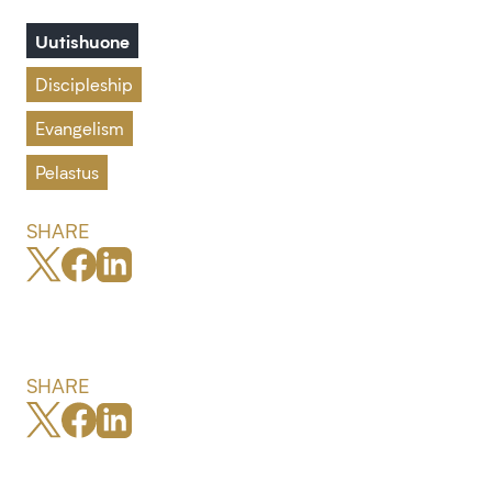
Uutishuone
Discipleship
Evangelism
Pelastus
SHARE
SHARE