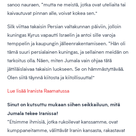
sanoo nauraen, “mutta ne meistä, jotka ovat uteliaita tai
kaivautuvat pinnan alle, voivat kokea sen.”
Silk viittaa takaisin Persian valtakunnan päiviin, jolloin
kuningas Kyrus vapautti Israelin ja antoi sille varoja
temppelin ja kaupungin jälleenrakentamiseen. “Hän oli
tämä suuri persialainen kuningas, ja sellainen meidän on
tarkoitus olla. Näen, miten Jumala vain ohjaa tätä
jättiläislaivaa takaisin luokseen. Se on hämmästyttävää.
Olen siitä täynnä kiitosta ja kiitollisuutta!”
Lue lisää Iranista Raamatussa
Sinut on kutsuttu mukaan siihen seikkailuun, mitä
Jumala tekee Iranissa!
“Etsimme ihmisiä, jotka rukoilevat kanssamme, ovat
kumppaneitamme, välittävät Iranin kansasta, rakastavat