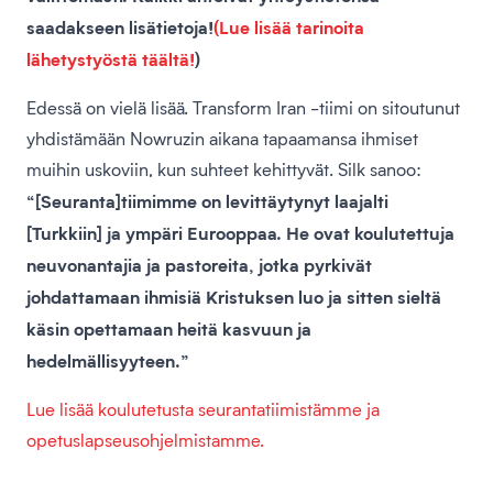
saadakseen lisätietoja!
(Lue lisää tarinoita
lähetystyöstä täältä!
)
Edessä on vielä lisää. Transform Iran -tiimi on sitoutunut
yhdistämään Nowruzin aikana tapaamansa ihmiset
muihin uskoviin, kun suhteet kehittyvät. Silk sanoo:
“[Seuranta]tiimimme on levittäytynyt laajalti
[Turkkiin] ja ympäri Eurooppaa. He ovat koulutettuja
neuvonantajia ja pastoreita, jotka pyrkivät
johdattamaan ihmisiä Kristuksen luo ja sitten sieltä
käsin opettamaan heitä kasvuun ja
hedelmällisyyteen.”
Lue lisää koulutetusta seurantatiimistämme ja
opetuslapseusohjelmistamme.