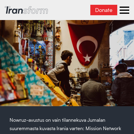
Donate
Transform Iran
Ope
Nowruz-avustus on vain tilannekuva Jumalan
suuremmasta kuvasta Irania varten: Mission Network