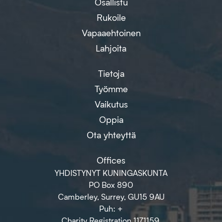
Osallistu
Rukoile
Vapaaehtoinen
Lahjoita
Tietoja
Työmme
Vaikutus
Oppia
Ota yhteyttä
Offices
YHDISTYNYT KUNINGASKUNTA
PO Box 890
Camberley, Surrey, GU15 9AU
Puh: +
Charity Registration 1171159.