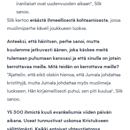
iranilaiset ovat uudenvuoden aikaan”, Silk
sanoo.
eräästä ihmeellisestä kohtaamisesta
Silk kertoo
, jossa
muslimiperhe käveli joukkueen luokse.
Anteeksi, että häiritsen, perhe sanoi, mutta
kuulemme jatkuvasti äänen, joka käskee meitä
tulemaan puhumaan kanssasi ja että sinulla on jotain
kerrottavaa meille. Mitä teidän on kerrottava meille?
“Ajattelin, että eikö olekin hienoa, että Jumala johdattaa
kristittyjä, mutta Jumala johdattaa myös muslimeja
luokseen. Hän kirjaimellisesti puhui, sen piti kuulua”, Silk
sanoo.
Yli 300 ihmistä kuuli evankeliumia viiden päivän
aikana. Useat tunnustivat uskonsa Kristukseen
välittömästi. Kaikki antoivat yhteystietonsa