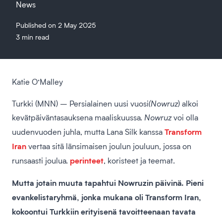
News
Published on 2 May 2025
3 min read
Katie O’Malley
Turkki (MNN) – Persialainen uusi vuosi
(Nowruz
) alkoi
kevätpäiväntasauksena maaliskuussa.
Nowruz
voi olla
Transform
uudenvuoden juhla, mutta Lana Silk kanssa
Iran
vertaa sitä länsimaisen joulun jouluun, jossa on
perinteet
runsaasti joulua.
, koristeet ja teemat.
Mutta jotain muuta tapahtui Nowruzin päivinä. Pieni
evankelistaryhmä, jonka mukana oli Transform Iran,
kokoontui Turkkiin erityisenä tavoitteenaan tavata