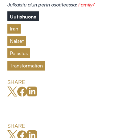
Julkaistu alun perin osoitteessa:
Family7
Uutishuone
Iran
Naiset
Pelastus
Transformation
SHARE
SHARE