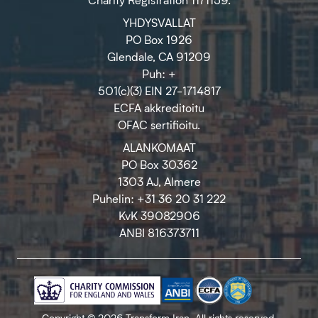
YHDYSVALLAT
PO Box 1926
Glendale, CA 91209
Puh: +
501(c)(3) EIN 27-1714817
ECFA akkreditoitu
OFAC sertifioitu.
ALANKOMAAT
PO Box 30362
1303 AJ, Almere
Puhelin: +31 36 20 31 222
KvK 39082906
ANBI 816373711
Copyright © 2026 Transform Iran. All rights reserved.