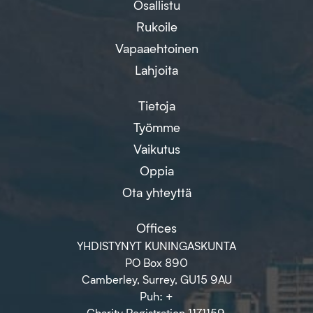
Osallistu
Rukoile
Vapaaehtoinen
Lahjoita
Tietoja
Työmme
Vaikutus
Oppia
Ota yhteyttä
Offices
YHDISTYNYT KUNINGASKUNTA
PO Box 890
Camberley, Surrey, GU15 9AU
Puh: +
Charity Registration 1171159.