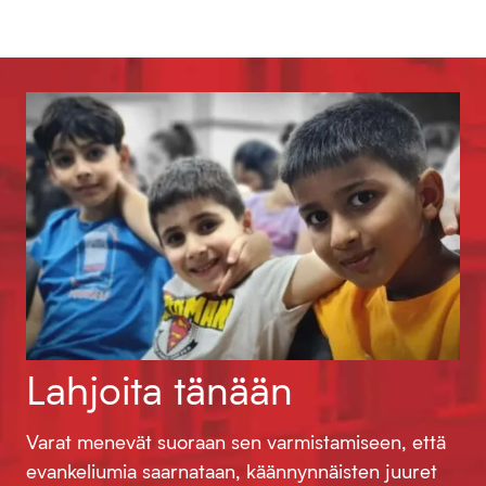
Lahjoita tänään
Varat menevät suoraan sen varmistamiseen, että
evankeliumia saarnataan, käännynnäisten juuret