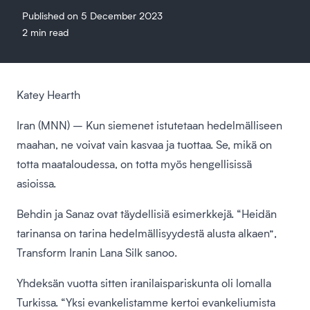
Published on 5 December 2023
2 min read
Katey Hearth
Iran (MNN) – Kun siemenet istutetaan hedelmälliseen
maahan, ne voivat vain kasvaa ja tuottaa. Se, mikä on
totta maataloudessa, on totta myös hengellisissä
asioissa.
Behdin ja Sanaz ovat täydellisiä esimerkkejä. “Heidän
tarinansa on tarina hedelmällisyydestä alusta alkaen”,
Transform Iranin Lana Silk sanoo.
Yhdeksän vuotta sitten iranilaispariskunta oli lomalla
Turkissa. “Yksi evankelistamme kertoi evankeliumista