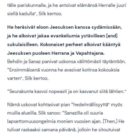
tälle pariskunnalle, ja he antoivat elämänsä Herralle juuri
siellä kadulla”, Silk kertoo.
He heräsivät eloon Jeesuksen kanssa sydämissään,
ja he alkoivat jakaa evankeliumia ystävilleen [and]
sukulaisilleen. Kokonaiset perheet alkoivat kääntyä
Jeesuksen puoleen Herrana ja Vapahtajana.
Behdin ja Sanaz panivat uskonsa välittömästi täytäntöön.
“Ensimmäisenä vuonna he avasivat kotinsa kokouksia
varten”, Silk kertoo.
“Seurakunta kasvoi nopeasti ja on kasvanut siitä lähtien.”
Nämä uskovat kohtasivat pian “hedelmällisyyttä” myös
muilla alueilla. Silk sanoo: “Sanazilla oli suuria
lapsettomuusongelmia monien vuosien ajan. [Then,] He
tulivat raskaaksi samana päivänä, jolloin he sitoutuivat