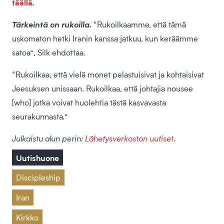
täällä.
Tärkeintä on rukoilla.
“Rukoilkaamme, että tämä
uskomaton hetki Iranin kanssa jatkuu, kun keräämme
satoa”, Silk ehdottaa.
“Rukoilkaa, että vielä monet pelastuisivat ja kohtaisivat
Jeesuksen unissaan. Rukoilkaa, että johtajia nousee
[who] jotka voivat huolehtia tästä kasvavasta
seurakunnasta.”
Julkaistu alun perin:
Lähetysverkoston uutiset
.
Uutishuone
Discipleship
Iran
Kirkko