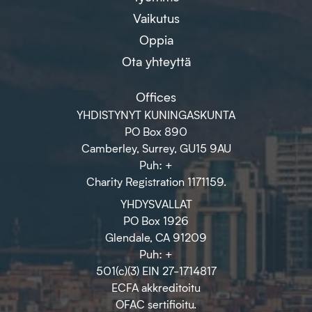
Vaikutus
Oppia
Ota yhteyttä
Offices
YHDISTYNYT KUNINGASKUNTA
PO Box 890
Camberley, Surrey, GU15 9AU
Puh: +
Charity Registration 1171159.
YHDYSVALLAT
PO Box 1926
Glendale, CA 91209
Puh: +
501(c)(3) EIN 27-1714817
ECFA akkreditoitu
OFAC sertifioitu.