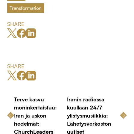
Transformation
SHARE
SHARE
Terve kasvu
Iranin radiossa
moninkertaistuu:
kuullaan 24/7
Iran ja uskon
ylistysmusiikkia:
hedelmät:
Lähetysverkoston
ChurchLeaders
uutiset