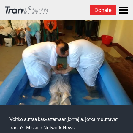
Donate
Transform Iran
Ope
Voitko auttaa kasvattamaan johtajia, jotka muuttavat
Irania?: Mission Network News