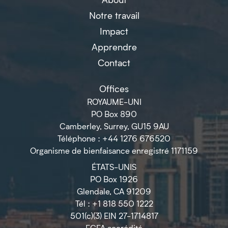
Notre travail
Impact
Apprendre
Contact
Offices
ROYAUME-UNI
PO Box 890
Camberley, Surrey, GU15 9AU
Téléphone : +44 1276 676520
Organisme de bienfaisance enregistré 1171159
ÉTATS-UNIS
PO Box 1926
Glendale, CA 91209
Tél : +1 818 550 1222
501(c)(3) EIN 27-1714817
ECFA accrédité