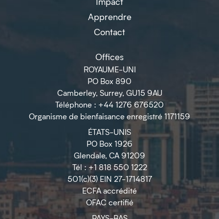
Impact
Apprendre
Contact
Offices
ROYAUME-UNI
PO Box 890
Camberley, Surrey, GU15 9AU
Téléphone : +44 1276 676520
Organisme de bienfaisance enregistré 1171159
ÉTATS-UNIS
PO Box 1926
Glendale, CA 91209
Tél : +1 818 550 1222
501(c)(3) EIN 27-1714817
ECFA accrédité
OFAC certifié
PAYS-BAS