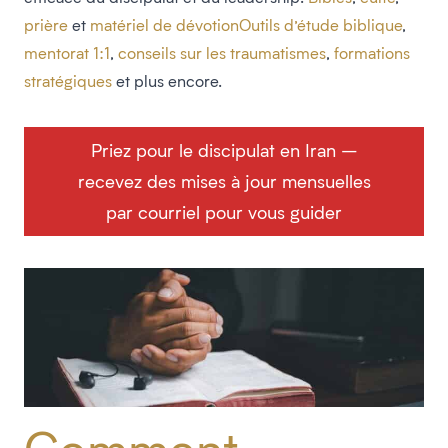
prière
et
matériel de dévotion
Outils d’étude biblique
,
mentorat 1:1
,
conseils sur les traumatismes
,
formations
stratégiques
et plus encore.
Priez pour le discipulat en Iran –
recevez des mises à jour mensuelles
par courriel pour vous guider