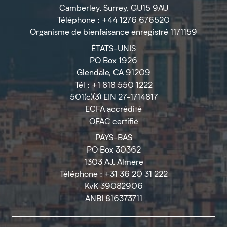
Camberley, Surrey, GU15 9AU
Téléphone : +44 1276 676520
Organisme de bienfaisance enregistré 1171159
ÉTATS-UNIS
PO Box 1926
Glendale, CA 91209
Tél : +1 818 550 1222
501(c)(3) EIN 27-1714817
ECFA accrédité
OFAC certifié
PAYS-BAS
PO Box 30362
1303 AJ, Almere
Téléphone : +31 36 20 31 222
KvK 39082906
ANBI 816373711