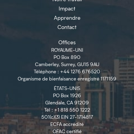
Impact
Apprendre
Contact
Offices
ROYAUME-UNI
PO Box 890
Camberley, Surrey, GU15 9AU
Téléphone : +44 1276 676520
Organisme de bienfaisance enregistré 1171159
ÉTATS-UNIS
PO Box 1926
Glendale, CA 91209
Tél : +1 818 550 1222
501(c)(3) EIN 27-1714817
ECFA accrédité
OFAC certifié