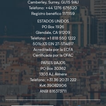
Camberley, Surrey, GU15 9AU
Teléfono: +44 1276 676520
Registro benéfico 1171159
ESTADOS UNIDOS
PO Box 1926
Glendale, CA 91209
Teléfono: +1 818 550 1222
501(c)(3) EIN 27-1714817
Acreditada por la ECFA
Certificada por la OFAC
PAÍSES BAJOS
PO Box 30362
1303 AJ, Almere
Teléfono: +31 36 20 31 222
KvK 39082906
ANBI 816373711