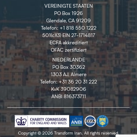
VEREINIGTE STAATEN
PO Box 1926
Glendale, CA 91209
Telefon: +1 818 550 1222
501(c)(3) EIN 27-1714817
ECFA akkreditiert
OFAC zertifiziert
NIEDERLANDE
PO Box 30362
1303 AJ, Almere
Telefon: +31 36 20 31 222
KvK 39082906
ANBI 816373711
Copyright © 2026 Transform Iran. All rights reserved.