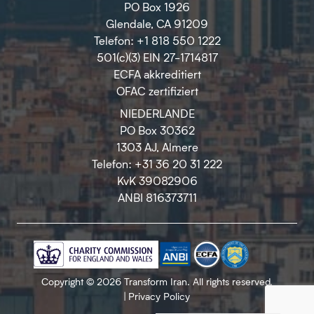
PO Box 1926
Glendale, CA 91209
Telefon: +1 818 550 1222
501(c)(3) EIN 27-1714817
ECFA akkreditiert
OFAC zertifiziert
NIEDERLANDE
PO Box 30362
1303 AJ, Almere
Telefon: +31 36 20 31 222
KvK 39082906
ANBI 816373711
Copyright © 2026 Transform Iran. All rights reserved.
|
Privacy Policy