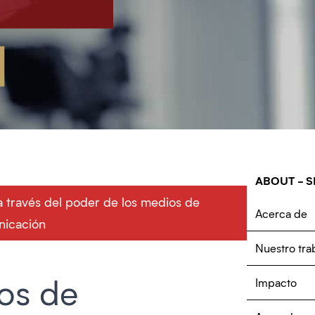
ABOUT - S
a través del poder de los medios de
Acerca de
icación
Nuestro tra
os de
Impacto