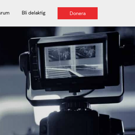
srum
Bli delaktig
Donera