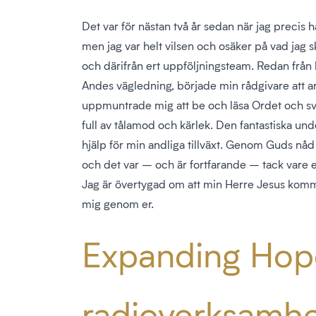
Det var för nästan två år sedan när jag precis ha
men jag var helt vilsen och osäker på vad jag s
och därifrån ert uppföljningsteam. Redan frå
Andes vägledning, började min rådgivare att 
uppmuntrade mig att be och läsa Ordet och sv
full av tålamod och kärlek. Den fantastiska unde
hjälp för min andliga tillväxt. Genom Guds nåd
och det var – och är fortfarande – tack vare ert
Jag är övertygad om att min Herre Jesus komme
mig genom er.
Expanding Hop
radioverksamhe