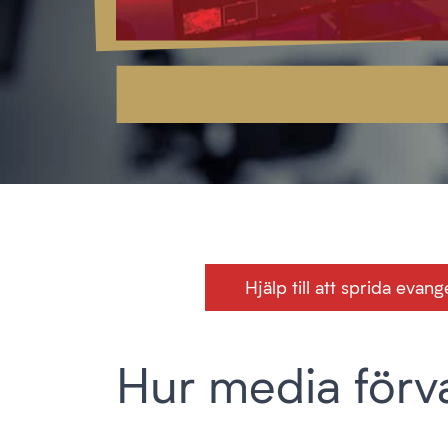
Hjälp till att sprida eva
Hur media förvan