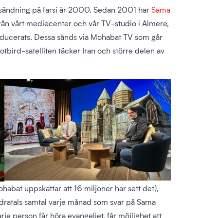
V-sändning på farsi år 2000. Sedan 2001 har
Sama
ån vårt mediecenter och vår TV-studio i Almere,
oducerats. Dessa sänds via Mohabat TV som går
otbird-satelliten täcker Iran och större delen av
ohabat uppskattar att 16 miljoner har sett det),
ndratals samtal varje månad som svar på Sama
varje person får höra evangeliet, får möjlighet att