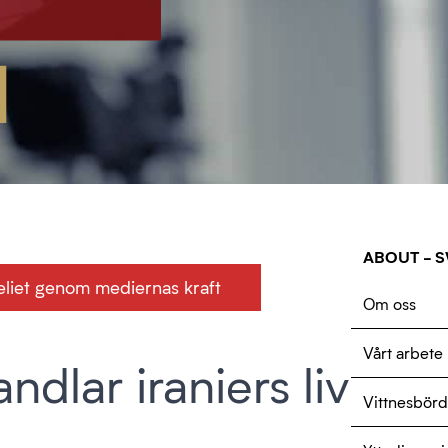
ABOUT - 
ngeliet genom mediernas kraft
Om oss
Vårt arbete
dlar iraniers liv
Vittnesbörd