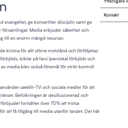
en
Ytterligare 
Kontakt
med evangeliet, ge konvertiter disciplin samt ge
ar församlingar. Media erbjuder säkerhet och
ng till en enorm mängd resurser.
e kristna för allt större motstånd och förföljelse:
förbjöds, biblar på farsi (persiska) förbjöds och
v media blev också föremål för strikt kontroll
 använder satellit-TV och sociala medier för att
gränser. Befolkningen är desillusionerad och
är förbjudet fortsätter över 70% att trotsa
att få tillgång till media utanför landet. Det här