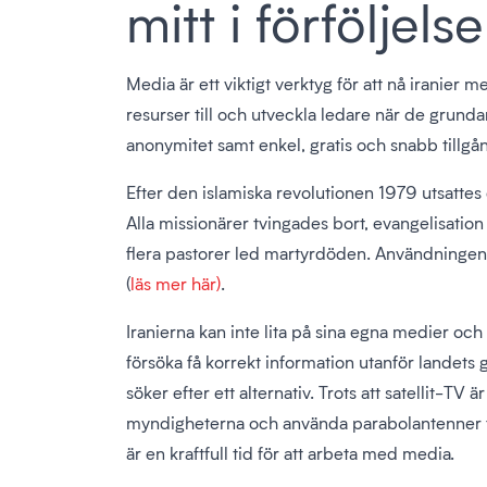
mitt i förföljels
Media är ett viktigt verktyg för att nå iranier 
resurser till och utveckla ledare när de grund
anonymitet samt enkel, gratis och snabb tillgå
Efter den islamiska revolutionen 1979 utsattes d
Alla missionärer tvingades bort, evangelisation 
flera pastorer led martyrdöden. Användningen a
(
läs mer här)
.
Iranierna kan inte lita på sina egna medier och
försöka få korrekt information utanför landets 
söker efter ett alternativ. Trots att satellit-TV 
myndigheterna och använda parabolantenner för 
är en kraftfull tid för att arbeta med media.