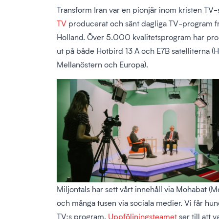
Transform Iran var en pionjär inom kristen T
TV
producerat och sänt dagliga TV-program fr
Holland. Över 5.000 kvalitetsprogram har pr
ut på både Hotbird 13 A och E7B satelliterna (H
Mellanöstern och Europa).
Miljontals har sett vårt innehåll via Mohabat (M
och många tusen via sociala medier. Vi får hu
TV:s program.
Uppföljningsteamet
ser till att 