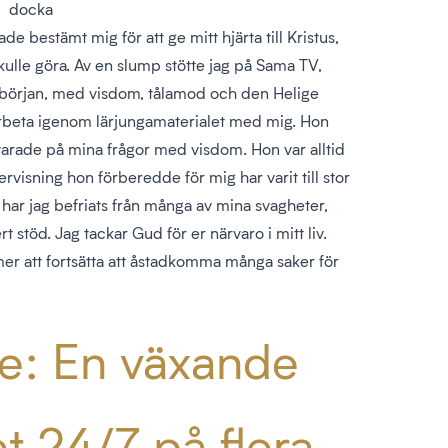
docka
de bestämt mig för att ge mitt hjärta till Kristus,
kulle göra. Av en slump stötte jag på Sama TV,
n början, med visdom, tålamod och den Helige
arbeta igenom lärjungamaterialet med mig. Hon
arade på mina frågor med visdom. Hon var alltid
rvisning hon förberedde för mig har varit till stor
 har jag befriats från många av mina svagheter,
 stöd. Jag tackar Gud för er närvaro i mitt liv.
r att fortsätta att åstadkomma många saker för
e: En växande
t 24/7 på flera