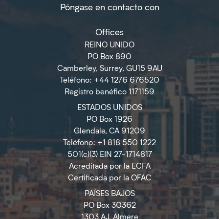
Póngase en contacto con
Offices
REINO UNIDO
PO Box 890
Camberley, Surrey, GU15 9AU
Teléfono: +44 1276 676520
Registro benéfico 1171159
ESTADOS UNIDOS
PO Box 1926
Glendale, CA 91209
Teléfono: +1 818 550 1222
501(c)(3) EIN 27-1714817
Acreditada por la ECFA
Certificada por la OFAC
PAÍSES BAJOS
PO Box 30362
1303 AJ, Almere