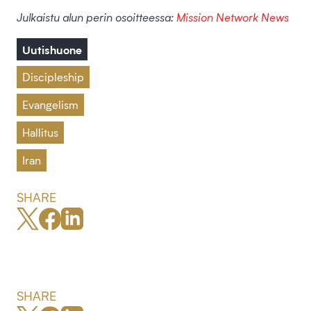
Julkaistu alun perin osoitteessa:
Mission Network News
Uutishuone
Discipleship
Evangelism
Hallitus
Iran
SHARE
SHARE