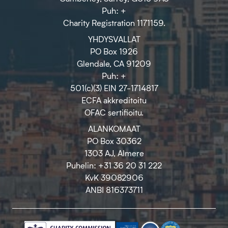
Puh: +
Charity Registration 1171159.
YHDYSVALLAT
PO Box 1926
Glendale, CA 91209
Puh: +
501(c)(3) EIN 27-1714817
ECFA akkreditoitu
OFAC sertifioitu.
ALANKOMAAT
PO Box 30362
1303 AJ, Almere
Puhelin: +31 36 20 31 222
KvK 39082906
ANBI 816373711