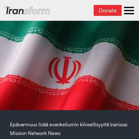
Donate
Transform Iran
Ope
Epävarmuus lisää evankeliumin kiireellisyyttä Iranissa:
Mission Network News