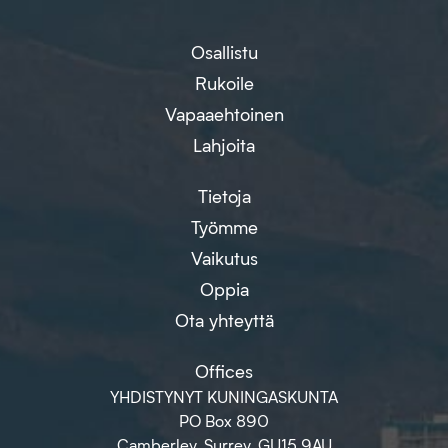
Osallistu
Rukoile
Vapaaehtoinen
Lahjoita
Tietoja
Työmme
Vaikutus
Oppia
Ota yhteyttä
Offices
YHDISTYNYT KUNINGASKUNTA
PO Box 890
Camberley, Surrey, GU15 9AU