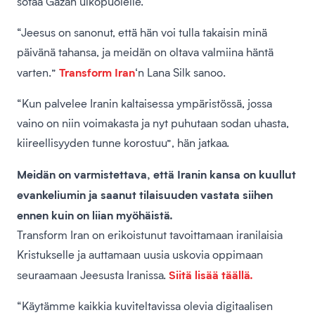
sotaa Gazan ulkopuolelle.
“Jeesus on sanonut, että hän voi tulla takaisin minä
päivänä tahansa, ja meidän on oltava valmiina häntä
Transform Iran
varten.”
‘n Lana Silk sanoo.
“Kun palvelee Iranin kaltaisessa ympäristössä, jossa
vaino on niin voimakasta ja nyt puhutaan sodan uhasta,
kiireellisyyden tunne korostuu”, hän jatkaa.
Meidän on varmistettava, että Iranin kansa on kuullut
evankeliumin ja saanut tilaisuuden vastata siihen
ennen kuin on liian myöhäistä.
Transform Iran on erikoistunut tavoittamaan iranilaisia
Kristukselle ja auttamaan uusia uskovia oppimaan
Siitä lisää täällä.
seuraamaan Jeesusta Iranissa.
“Käytämme kaikkia kuviteltavissa olevia digitaalisen