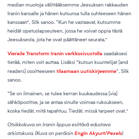
median muotoja välittääksemme Jeesuksen rakkauden
Iranin kansalle ja hänen kutsunsa tulla suhteeseen hänen
kanssaan”, Silk sanoo. “Kun he vastaavat, kutsumme
heidät opetuslapseuteen, jossa he voivat oppia tästä
Jeesuksesta, jota he ovat päättäneet seurata.”
Vieraile Transform Iranin verkkosivustolla
saadaksesi
tietää, miten voit auttaa. Lisäksi “kutsun kuuntelijat [and
tilaamaan uutiskirjeemme
readers] osoitteeseen
“, Silk
sanoo.
“Se on ilmainen, se tulee kerran kuukaudessa [via]
sähköpostitse, ja se antaa sinulle voimaa rukoukseen,
koska tiedät, mitä tapahtuu. Tiedät, missä tarpeet ovat.”
Otsikkokuva on Iranin lippua esittävä edustava
arkistokuva. (Kuva on peräisin
Engin Akyurt/Pexels
)