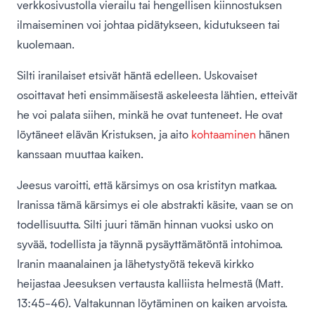
verkkosivustolla vierailu tai hengellisen kiinnostuksen
ilmaiseminen voi johtaa pidätykseen, kidutukseen tai
kuolemaan.
Silti iranilaiset etsivät häntä edelleen. Uskovaiset
osoittavat heti ensimmäisestä askeleesta lähtien, etteivät
he voi palata siihen, minkä he ovat tunteneet. He ovat
löytäneet elävän Kristuksen, ja aito
kohtaaminen
hänen
kanssaan muuttaa kaiken.
Jeesus varoitti, että kärsimys on osa kristityn matkaa.
Iranissa tämä kärsimys ei ole abstrakti käsite, vaan se on
todellisuutta. Silti juuri tämän hinnan vuoksi usko on
syvää, todellista ja täynnä pysäyttämätöntä intohimoa.
Iranin maanalainen ja lähetystyötä tekevä kirkko
heijastaa Jeesuksen vertausta kalliista helmestä (Matt.
13:45-46). Valtakunnan löytäminen on kaiken arvoista.