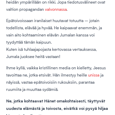
heidän ympärillään on rikki. Jopa tiedotusvälineet ovat
valtion propagandan
valvonnassa
.
Epätoivoissaan iranilaiset huutavat totuutta – jotain
todellista, elävää ja hyvää. He kaipaavat enemmän, ja
vain aito kohtaaminen elävän Jumalan kanssa voi
tyydyttää tämän kaipuun.
Kuten isä tuhlaajapojasta kertovassa vertauksessa,
Jumala juoksee heitä vastaan!
Ihme kyllä, vaikka kristillinen media on kielletty, Jeesus
tavoittaa ne, jotka etsivät. Hän ilmestyy heille
unissa
ja
näyissä, vastaa epätoivoisiin rukouksiin, parantaa
ruumiita ja muuttaa sydämiä.
Ne, jotka kohtaavat Hänet omakohtaisesti, täyttyvät
uudesta elämästä ja toivosta, eivätkä voi pysyä hiljaa