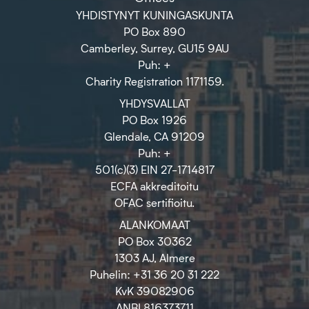
YHDISTYNYT KUNINGASKUNTA
PO Box 890
Camberley, Surrey, GU15 9AU
Puh: +
Charity Registration 1171159.
YHDYSVALLAT
PO Box 1926
Glendale, CA 91209
Puh: +
501(c)(3) EIN 27-1714817
ECFA akkreditoitu
OFAC sertifioitu.
ALANKOMAAT
PO Box 30362
1303 AJ, Almere
Puhelin: +31 36 20 31 222
KvK 39082906
ANBI 816373711