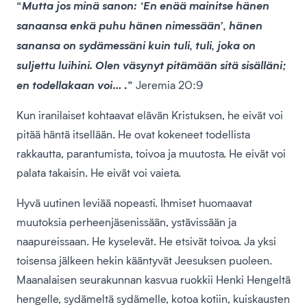
“
Mutta jos minä sanon: ‘En enää mainitse hänen
sanaansa enkä puhu hänen nimessään’, hänen
sanansa on sydämessäni kuin tuli, tuli, joka on
suljettu luihini. Olen väsynyt pitämään sitä sisälläni;
.”
en todellakaan voi…
Jeremia 20:9
Kun iranilaiset kohtaavat elävän Kristuksen, he eivät voi
pitää häntä itsellään. He ovat kokeneet todellista
rakkautta, parantumista, toivoa ja muutosta. He eivät voi
palata takaisin. He eivät voi vaieta.
Hyvä uutinen leviää nopeasti. Ihmiset huomaavat
muutoksia perheenjäsenissään, ystävissään ja
naapureissaan. He kyselevät. He etsivät toivoa. Ja yksi
toisensa jälkeen hekin kääntyvät Jeesuksen puoleen.
Maanalaisen seurakunnan kasvua ruokkii Henki Hengeltä
hengelle, sydämeltä sydämelle, kotoa kotiin, kuiskausten