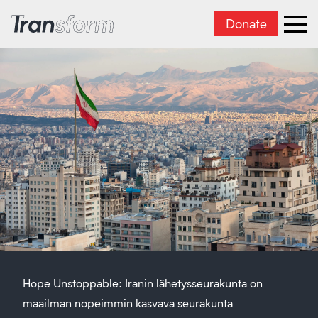
Donate
Transform Iran
Ope
Hope Unstoppable: Iranin lähetysseurakunta on
maailman nopeimmin kasvava seurakunta