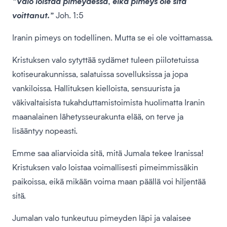
“Valo loistaa pimeydessä, eikä pimeys ole sitä
voittanut.”
Joh. 1:5
Iranin pimeys on todellinen. Mutta se ei ole voittamassa.
Kristuksen valo sytyttää sydämet tuleen piilotetuissa
kotiseurakunnissa, salatuissa sovelluksissa ja jopa
vankiloissa. Hallituksen kielloista, sensuurista ja
väkivaltaisista tukahduttamistoimista huolimatta Iranin
maanalainen lähetysseurakunta elää, on terve ja
lisääntyy nopeasti.
Emme saa aliarvioida sitä, mitä Jumala tekee Iranissa!
Kristuksen valo loistaa voimallisesti pimeimmissäkin
paikoissa, eikä mikään voima maan päällä voi hiljentää
sitä.
Jumalan valo tunkeutuu pimeyden läpi ja valaisee