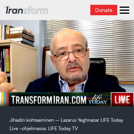
Donate
Transform Iran
Ope
Jihadin kohtaaminen – Lazarus Yeghnazar LIFE Today
Live -ohjelmassa: LIFE Today TV