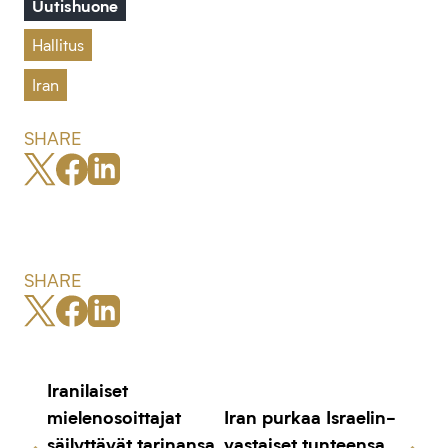
Uutishuone
Hallitus
Iran
SHARE
SHARE
Iranilaiset
mielenosoittajat
Iran purkaa Israelin-
säilyttävät tarinansa
vastaiset tunteensa