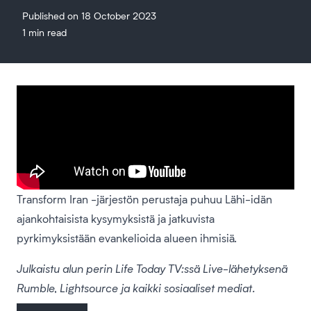
Published on 18 October 2023
1 min read
Transform Iran -järjestön perustaja puhuu Lähi-idän
ajankohtaisista kysymyksistä ja jatkuvista
pyrkimyksistään evankelioida alueen ihmisiä.
Julkaistu alun perin Life Today TV:ssä Live-lähetyksenä
Rumble, Lightsource ja kaikki sosiaaliset mediat.