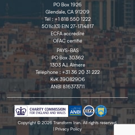
PO Box 1926
Glendale, CA 91209
Tél : +1 818 550 1222
501(c)(3) EIN 27-1714817
ECFA accrédité
OFAC certifié
PAYS-BAS
PO Box 30362
1303 AJ, Almere
Téléphone : +31 36 20 31 222
KvK 39082906
ANBI 816373711
Copyright © 2026 Transform Iran. All rights reserved.
|
Privacy Policy