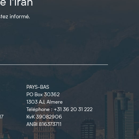
 l'Iran
tez informé.
PAYS-BAS
PO Box 30362
1303 AJ, Almere
Téléphone : +31 36 20 31 222
17
KvK 39082906
ANBI 816373711