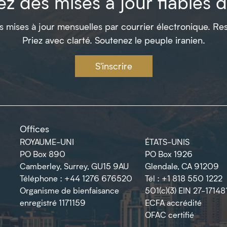
z des mises à jour fiables de
 mises à jour mensuelles par courrier électronique. Res
Priez avec clarté. Soutenez le peuple iranien.
S'inscrire
Offices
ROYAUME-UNI
ÉTATS-UNIS
PO Box 890
PO Box 1926
Camberley, Surrey, GU15 9AU
Glendale, CA 91209
Téléphone : +44 1276 676520
Tél : +1 818 550 1222
Organisme de bienfaisance
501(c)(3) EIN 27-17148
enregistré 1171159
ECFA accrédité
OFAC certifié