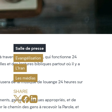
Salle de presse
 travers l’Iran. La station, qui fonctionne 24
Evangélisation
es et des lectures bibliques partout où il y a
L'Iran
Les médias
ffusera de la musique de louange 24 heures sur
SHARE
truments, genres ou langues appropriés, et de
er le chemin des gens à recevoir la Parole, et