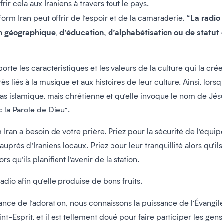
r cela aux Iraniens à travers tout le pays.
“La radio
orm Iran peut offrir de l’espoir et de la camaraderie.
n géographique, d’éducation, d’alphabétisation ou de statut d
te les caractéristiques et les valeurs de la culture qui la crée
s liés à la musique et aux histoires de leur culture. Ainsi, lors
s islamique, mais chrétienne et qu’elle invoque le nom de Jésu
 la Parole de Dieu”.
 Iran a besoin de votre prière. Priez pour la sécurité de l’éq
près d’Iraniens locaux. Priez pour leur tranquillité alors qu’i
rs qu’ils planifient l’avenir de la station.
radio afin qu’elle produise de bons fruits.
ance de l’adoration, nous connaissons la puissance de l’Évangi
aint-Esprit, et il est tellement doué pour faire participer les ge