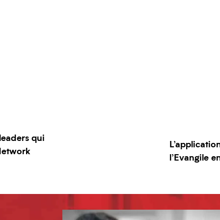
leaders qui
L’applicatio
 Network
l’Evangile 