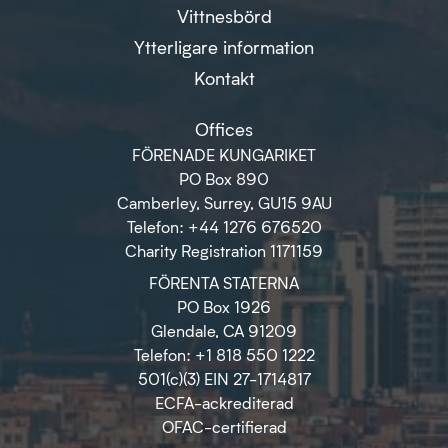
Vittnesbörd
Ytterligare information
Kontakt
Offices
FÖRENADE KUNGARIKET
PO Box 890
Camberley, Surrey, GU15 9AU
Telefon: +44 1276 676520
Charity Registration 1171159
FÖRENTA STATERNA
PO Box 1926
Glendale, CA 91209
Telefon: +1 818 550 1222
501(c)(3) EIN 27-1714817
ECFA-ackrediterad
OFAC-certifierad