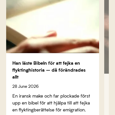
Han läste Bibeln för att fejka en
flyktinghistoria – då förändrades
allt
Ir
28 June 2026
st
En iransk make och far plockade först
ek
upp en bibel för att hjälpa till att fejka
12
en flyktingberättelse för emigration.