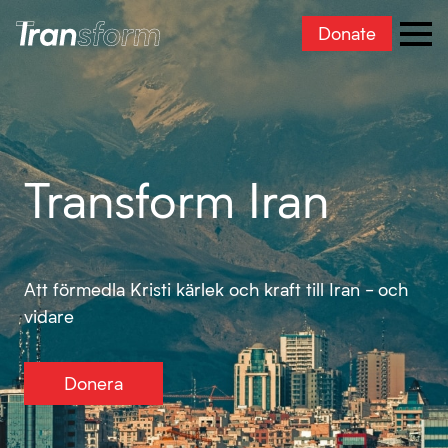
Donate
Transform Iran
Ope
Transform Iran
Att förmedla Kristi kärlek och kraft till Iran - och
vidare
Donera