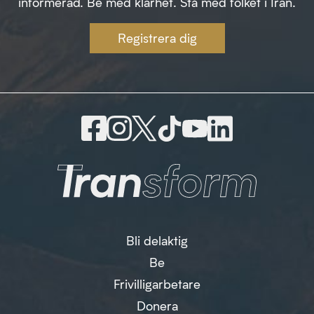
informerad. Be med klarhet. Stå med folket i Iran.
Registrera dig
Bli delaktig
Be
Frivilligarbetare
Donera