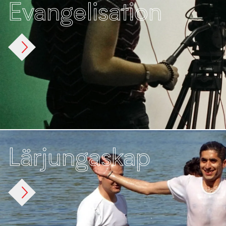
Evangelisation
Förmedla det livsförändrande evangeliet om
Jesus Kristus till iranier i och utanför Iran
genom tv, radio, sociala medier och
uppsökande uppdrag
Lärjungaskap
Stärka de troende, utveckla ledare och få
kyrkan att växa - genom bibelbaserade
initiativ och resurser