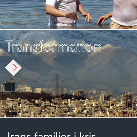
Transformation
Genomföra strategiska projekt som kommer
att leda till varaktiga förändringar i alla delar
av det iranska samhället, från eliten till de
fattiga
Irans familjer i kris