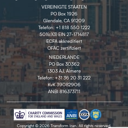
VEREINIGTE STAATEN
PO Box 1926
Glendale, CA 91209
Telefon: +1 818 550 1222
501(c)(3) EIN 27-1714817
ECFA akkreditiert
OFAC zertifiziert
NIEDERLANDE
PO Box 30362
1303 AJ, Almere
Telefon: +31 36 20 31 222
KvK 39082906
ANBI 816373711
Copyright © 2026 Transform Iran. All rights reserved.