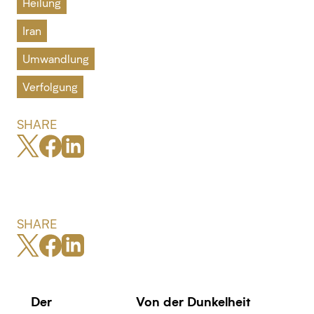
Heilung
Iran
Umwandlung
Verfolgung
SHARE
SHARE
Der
Von der Dunkelheit