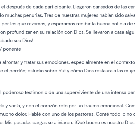
 el después de cada participante. Llegaron cansados de las carg
ado muchas penurias. Tres de nuestras mujeres habían sido salva
por los que rezamos, y esperamos recibir la buena noticia de
ron profundizar en su relación con Dios. Se llevaron a casa alg
labado sea Dios!
 / ponente
a afrontar y tratar sus emociones, especialmente en el context
 el perdón; estudio sobre Rut y cómo Dios restaura a las mujer
 poderoso testimonio de una superviviente de una intensa per
da y vacía, y con el corazón roto por un trauma emocional. C
mucho dolor. Hablé con uno de los pastores. Conté todo lo no 
o. Mis pesadas cargas se aliviaron. ¡Qué bueno es nuestro Dios!