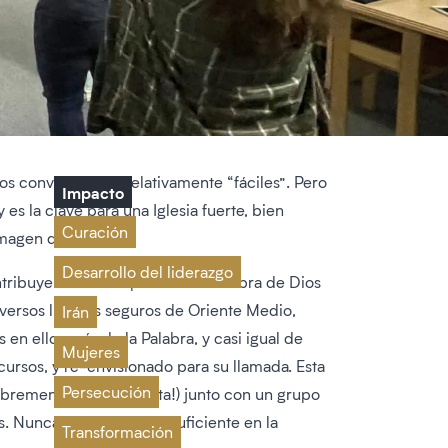
Los conversos son relativamente “fáciles”. Pero
Impacto
es la clave para una Iglesia fuerte, bien
Curación
imagen de Cristo.
Desarrollo del liderazgo
ntribuyendo a la expansión de la obra de Dios
diversos lugares seguros de Oriente Medio,
Irán
n ellos más de la Palabra, y casi igual de
Mujeres
cursos, y re-envisionado para su llamada. Esta
Persecución
remente (¡y en voz alta!) junto con un grupo
 Nunca insistiremos lo suficiente en la
Transformación