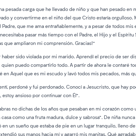
na pesada carga que he llevado de niño y que han pesado en m
vado y convertirme en el niño del que Cristo estaría orgulloso.
l Padre, que me ama entrañablemente, y a pesar de todos mis 
necesitaba pasar más tiempo con el Padre, el Hijo y el Espíritu
as que ampliaron mi comprensión. Gracias!”
haber sido violada por mi marido. Aprendí el precio de ser dis
con quien puedo compartirlo todo. A partir de ahora le contaré
aré en Aquel que es mi escudo y lavó todos mis pecados, más qu
pentí, perdoné y fui perdonado. Conocí a Jesucristo, que hay 
, estoy ansioso por continuar con Él”.
labras no dichas de los años que pesaban en mi corazón como u
a casa como una fruta madura, dulce y sabrosa”. De niña nunca
en un sueño que estaba de pie en un lugar tranquilo, lleno de l
xtendió sus manos hacia mí y agarró mis manitas. Qué agradable