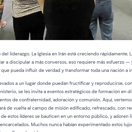
 del liderazgo. La Iglesia en Irán está creciendo rápidamente. 
ar a discipular a más conversos, eso requiere más esfuerzo – y 
ia que pueda influir de verdad y transformar toda una nación a 
levados a un lugar donde puedan fructificar y reproducirse, co
isterio, se les invita a eventos estratégicos de formación en 
os de confraternidad, adoración y comunión. Aquí, vertemos e
viará de vuelta al campo de misión edificado, refrescado, con re
 estos líderes se bauticen en un entorno público, y adoren lib
o encarcelados. Muchos nunca habían experimentado estos lujos.