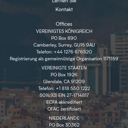
Lernen Sie
Kontakt
Offices
VEREINIGTES KÖNIGREICH
PO Box 890
Camberley, Surrey, GU15 9AU
Telefon: +44 1276 676520
Registrierung als gemeinnützige Organisation 1171159
VEREINIGTE STAATEN
PO Box 1926
Glendale, CA 91209
Telefon: +1 818 550 1222
501(c)(3) EIN 27-1714817
ECFA akkreditiert
OFAC zertifiziert
NIEDERLANDE
PO Box 30362