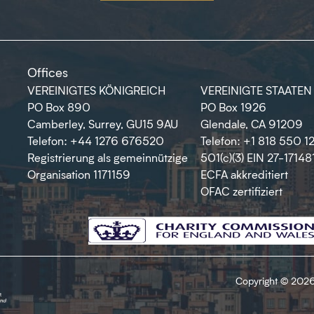
Offices
VEREINIGTES KÖNIGREICH
VEREINIGTE STAATEN
PO Box 890
PO Box 1926
Camberley, Surrey, GU15 9AU
Glendale, CA 91209
Telefon: +44 1276 676520
Telefon: +1 818 550 1
Registrierung als gemeinnützige
501(c)(3) EIN 27-17148
Organisation 1171159
ECFA akkreditiert
OFAC zertifiziert
Copyright © 2026 