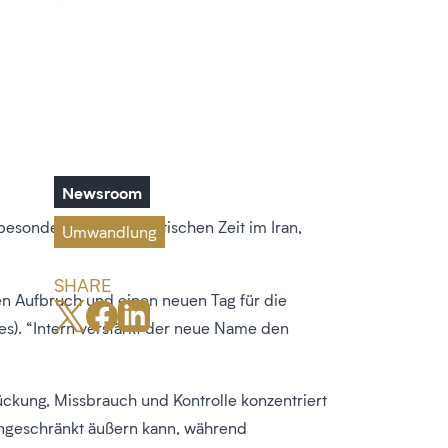
Newsroom
esondere in dieser kritischen Zeit im Iran,
Umwandlung
SHARE
en Aufbruch und einen neuen Tag für die
es). “Intern verstärkt der neue Name den
ückung, Missbrauch und Kontrolle konzentriert
eingeschränkt äußern kann, während