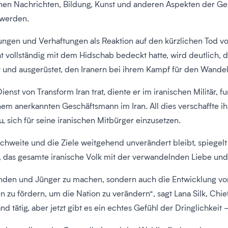
n Nachrichten, Bildung, Kunst und anderen Aspekten der Gesell
t werden.
itungen und Verhaftungen als Reaktion auf den kürzlichen Tod
cht vollständig mit dem Hidschab bedeckt hatte, wird deutlich, d
eit und ausgerüstet, den Iranern bei ihrem Kampf für den Wandel
ienst von Transform Iran trat, diente er im iranischen Militär, 
em anerkannten Geschäftsmann im Iran. All dies verschaffte i
, sich für seine iranischen Mitbürger einzusetzen.
ichweite und die Ziele weitgehend unverändert bleibt, spieg
, das gesamte iranische Volk mit der verwandelnden Liebe und 
gründen und Jünger zu machen, sondern auch die Entwicklung v
u fördern, um die Nation zu verändern”, sagt Lana Silk, Chief
d tätig, aber jetzt gibt es ein echtes Gefühl der Dringlichkeit 