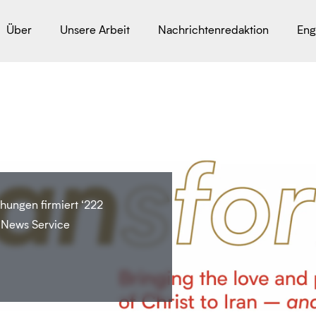
Über
Unsere Arbeit
Nachrichtenredaktion
Eng
ungen firmiert ‘222
on News Service