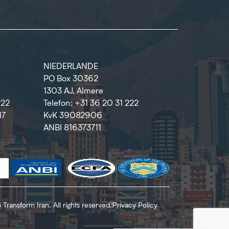
NIEDERLANDE
PO Box 30362
1303 AJ, Almere
222
Telefon: +31 36 20 31 222
17
KvK 39082906
ANBI 816373711
Transform Iran. All rights reserved.
|
Privacy Policy