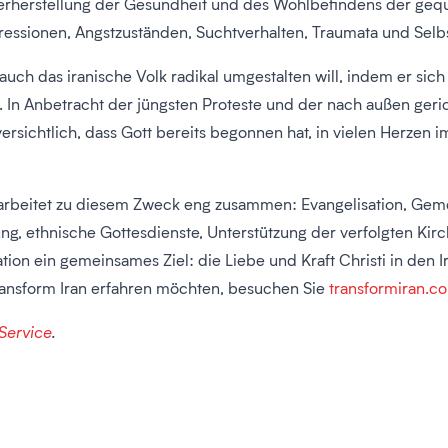
derherstellung der Gesundheit und des Wohlbefindens der gequ
ssionen, Angstzuständen, Suchtverhalten, Traumata und Selbs
 auch das iranische Volk radikal umgestalten will, indem er si
en. In Anbetracht der jüngsten Proteste und der nach außen ger
versichtlich, dass Gott bereits begonnen hat, in vielen Herzen
 arbeitet zu diesem Zweck eng zusammen: Evangelisation, Gem
g, ethnische Gottesdienste, Unterstützung der verfolgten Kirc
tion ein gemeinsames Ziel: die Liebe und Kraft Christi in den
ransform Iran erfahren möchten, besuchen Sie
transformiran.c
Service
.