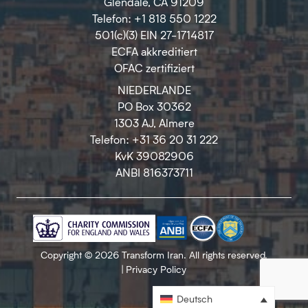
Glendale, CA 91209
Telefon: +1 818 550 1222
501(c)(3) EIN 27-1714817
ECFA akkreditiert
OFAC zertifiziert
NIEDERLANDE
PO Box 30362
1303 AJ, Almere
Telefon: +31 36 20 31 222
KvK 39082906
ANBI 816373711
Copyright © 2026 Transform Iran. All rights reserved.
|
Privacy Policy
Deutsch