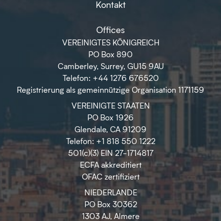
Kontakt
Offices
VEREINIGTES KÖNIGREICH
PO Box 890
Camberley, Surrey, GU15 9AU
Telefon: +44 1276 676520
Registrierung als gemeinnützige Organisation 1171159
VEREINIGTE STAATEN
PO Box 1926
Glendale, CA 91209
Telefon: +1 818 550 1222
501(c)(3) EIN 27-1714817
ECFA akkreditiert
OFAC zertifiziert
NIEDERLANDE
PO Box 30362
1303 AJ, Almere