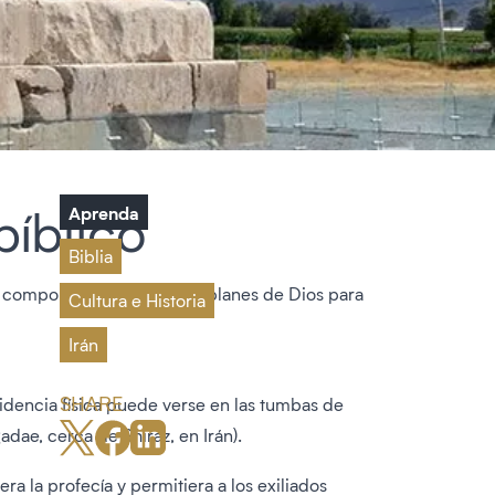
bíblico
Aprenda
Biblia
un componente clave de los planes de Dios para
Cultura e Historia
Irán
SHARE
videncia física puede verse en las tumbas de
dae, cerca de Shiraz, en Irán).
era la profecía y permitiera a los exiliados