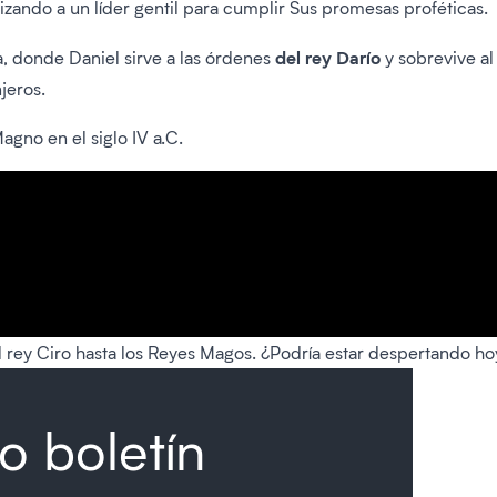
izando a un líder gentil para cumplir Sus promesas proféticas.
del rey Darío
, donde Daniel sirve a las órdenes
y sobrevive al 
jeros.
agno en el siglo IV a.C.
l rey Ciro hasta los Reyes Magos. ¿Podría estar despertando ho
o boletín