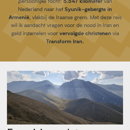
5.547 kilometer
persoonlijke tocht:
van
Syunik-gebergte in
Nederland naar het
Armenië
, vlakbij de Iraanse grens. Met deze reis
wil ik aandacht vragen voor de nood in Iran en
vervolgde christenen
geld inzamelen voor
via
Transform Iran.