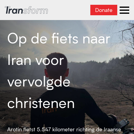
Donate
Iran transformeren
men
Op de fiets naar
Iran voor
vervolgde
christenen
Arotin fietst 5.547 kilometer richting de Iraanse