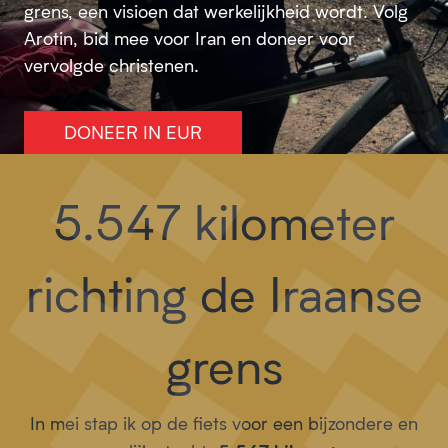
grens, een visioen dat werkelijkheid wordt. Volg
Arotin, bid mee voor Iran en doneer voor
vervolgde christenen.
DONEER IN EUR
5.547 kilometer
richting de Iraanse
grens
In mei stap ik op de fiets voor een bijzondere en