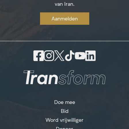
van Iran.
Aanmelden
Doe mee
Bid
Word vrijwilliger
Doneer