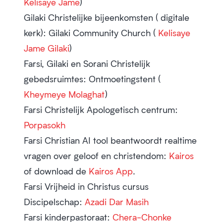
Kelisaye Jame
)
Gilaki Christelijke bijeenkomsten (
digitale
kerk
): Gilaki Community Church (
Kelisaye
Jame Gilaki
)
Farsi, Gilaki en Sorani Christelijk
gebedsruimtes
: Ontmoetingstent (
Kheymeye Molaghat
)
Farsi Christelijk
Apologetisch
centrum:
Porpasokh
Farsi Christian
AI tool
beantwoordt realtime
vragen over geloof en christendom:
Kairos
of download de
Kairos App
.
Farsi Vrijheid in Christus cursus
Discipelschap
:
Azadi Dar Masih
Farsi
kinderpastoraat
:
Chera-Chonke