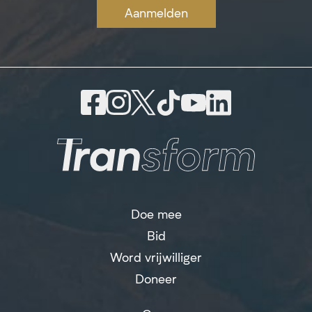
Aanmelden
Doe mee
Bid
Word vrijwilliger
Doneer