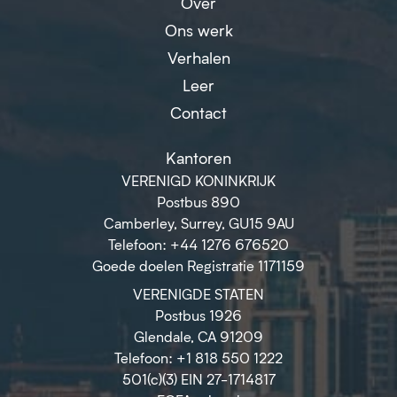
Over
Ons werk
Verhalen
Leer
Contact
Kantoren
VERENIGD KONINKRIJK
Postbus 890
Camberley, Surrey, GU15 9AU
Telefoon: +44 1276 676520
Goede doelen Registratie 1171159
VERENIGDE STATEN
Postbus 1926
Glendale, CA 91209
Telefoon: +1 818 550 1222
501(c)(3) EIN 27-1714817