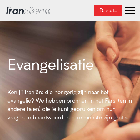
Donate
Iran transformeren
men
Evangelisatie
Ken jij Iraniërs die hongerig zijn naar het
evangelie? We hebben bronnen in het Farsi (en in
andere talen) die je kunt gebruiken om hun
vragen te beantwoorden - de meeste zijn gratis.