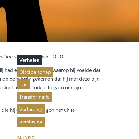
l ten volle.”
Johannes 10:10
Verhalen
ij had een punt bereikt waarop hij voelde dat
Discipelschap
tot de conclusie gekomen dat hij met deze pijn
Iran
sloot hij naar Turkije te gaan om zijn
Transformatie
Verlossing
ie hij ervoer. Hij begon het uit te
Verslaving
SHARE