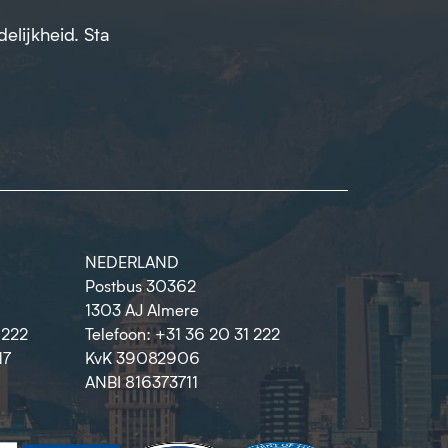
elijkheid. Sta
NEDERLAND
Postbus 30362
1303 AJ Almere
1222
Telefoon: +31 36 20 31 222
17
KvK 39082906
ANBI 816373711