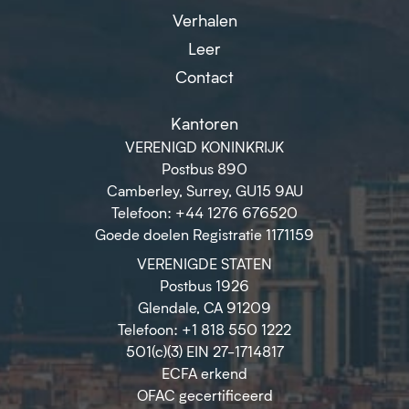
Verhalen
Leer
Contact
Kantoren
VERENIGD KONINKRIJK
Postbus 890
Camberley, Surrey, GU15 9AU
Telefoon: +44 1276 676520
Goede doelen Registratie 1171159
VERENIGDE STATEN
Postbus 1926
Glendale, CA 91209
Telefoon: +1 818 550 1222
501(c)(3) EIN 27-1714817
ECFA erkend
OFAC gecertificeerd