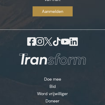
Aanmelden
Doe mee
Bid
Word vrijwilliger
Doneer