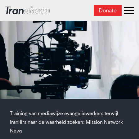
Donate
Iran transformeren
men
Training van mediawijze evangeliewerkers terwijl
Iraniërs naar de waarheid zoeken: Mission Network
News